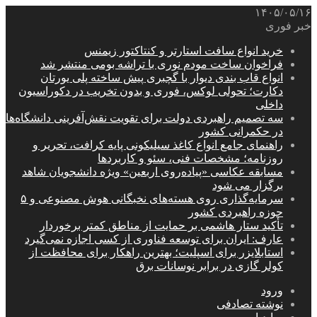
۱۴۰۵/۰۵/۱۶
خبر فوری
خرید انواع سافت استارتر و کنتاکتور زیمنس
فراخوان ساخت مودم نوری با تراشه بومی منتشر شد
انواع قاب بندی دیوار با گچبری پیش ساخته پلی یورتان
دکارت؛ تحولی لوکس، فوری و بدون تخریب در دکوراسیون
داخلی
سه تصمیم راهبردی دولت برای تقویت نقش‌آفرینی دانشگاه‌ها
در حکمرانی کشور
راهنمای جامع انواع کاغذ سیلیکونی پایه کرافت، تحریر و
روزنامه؛ مشخصات فنی، سئو و کاربردها
مسابقه عکاسی «پیاده‌روی اربعین» ویژه دانشجویان شاهد
برگزار می شود
سرمایه‌گذاری روی هسته‌های نخبگانی هوش مصنوعی و ۵
حوزه راهبردی کشور
تأکید ستار هاشمی بر حمایت از مناطق کمتر برخوردار
عارف: ایران برای توسعه فناوری از کسی اجازه نمی‌گیرد
استابلایزر برای اسپلیت؛ بهترین راهکار برای محافظت از
کولر گازی در برابر نوسانات برق
ورود
نوشته تصادفی