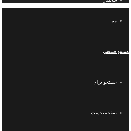
سایدبار
منو
همسو صنعتی
جستجو برای
صفحه نخست