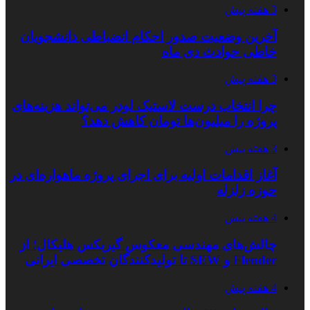
3 هفته پیش
آخرین وضعیت صدور احکام انضباطی دانشجویان
خاطی حوادث دی ماه
3 هفته پیش
چرا انتخاب درست لاستیک لودر می‌تواند هزینه‌های
پروژه را میلیون‌ها تومان کاهش دهد؟
3 هفته پیش
آغاز اقدامات اولیه برای اجرای پروژه ماهواره‌ای در
حوزه زلزله
4 هفته پیش
چالش‌های مهندسی معکوس گیربکس هلیکال؛ از
Flender و SEW تا تولیدکنندگان تخصصی ایرانی
4 هفته پیش