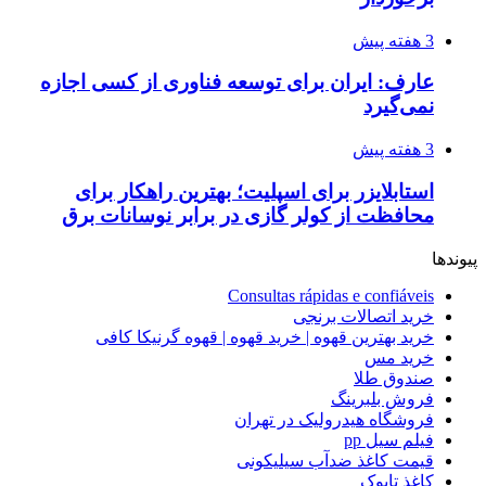
3 هفته پیش
عارف: ایران برای توسعه فناوری از کسی اجازه
نمی‌گیرد
3 هفته پیش
استابلایزر برای اسپلیت؛ بهترین راهکار برای
محافظت از کولر گازی در برابر نوسانات برق
پیوندها
Consultas rápidas e confiáveis
خرید اتصالات برنجی
خرید بهترین قهوه | خرید قهوه | قهوه گرنیکا کافی
خرید مس
صندوق طلا
فروش بلبرینگ
فروشگاه هیدرولیک در تهران
فیلم سیل pp
قیمت کاغذ ضدآب سیلیکونی
کاغذ تایوک