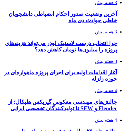
3 هفته پیش
آخرین وضعیت صدور احکام انضباطی دانشجویان
خاطی حوادث دی ماه
3 هفته پیش
چرا انتخاب درست لاستیک لودر می‌تواند هزینه‌های
پروژه را میلیون‌ها تومان کاهش دهد؟
3 هفته پیش
آغاز اقدامات اولیه برای اجرای پروژه ماهواره‌ای در
حوزه زلزله
4 هفته پیش
چالش‌های مهندسی معکوس گیربکس هلیکال؛ از
Flender و SEW تا تولیدکنندگان تخصصی ایرانی
4 هفته پیش