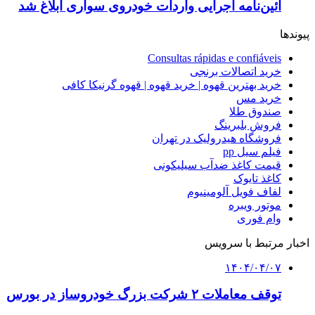
آئین‌نامه اجرایی واردات خودروی سواری ابلاغ شد
پیوندها
Consultas rápidas e confiáveis
خرید اتصالات برنجی
خرید بهترین قهوه | خرید قهوه | قهوه گرنیکا کافی
خرید مس
صندوق طلا
فروش بلبرینگ
فروشگاه هیدرولیک در تهران
فیلم سیل pp
قیمت کاغذ ضدآب سیلیکونی
کاغذ تایوک
لفاف فویل آلومینیوم
موتور ویبره
وام فوری
اخبار مرتبط با سرویس
۱۴۰۴/۰۴/۰۷
توقف معاملات ۲ شرکت بزرگ خودروساز در بورس