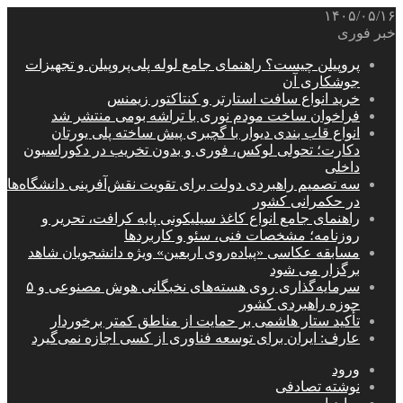
۱۴۰۵/۰۵/۱۶
خبر فوری
پروپیلن چیست؟ راهنمای جامع لوله پلی‌پروپیلن و تجهیزات
جوشکاری آن
خرید انواع سافت استارتر و کنتاکتور زیمنس
فراخوان ساخت مودم نوری با تراشه بومی منتشر شد
انواع قاب بندی دیوار با گچبری پیش ساخته پلی یورتان
دکارت؛ تحولی لوکس، فوری و بدون تخریب در دکوراسیون
داخلی
سه تصمیم راهبردی دولت برای تقویت نقش‌آفرینی دانشگاه‌ها
در حکمرانی کشور
راهنمای جامع انواع کاغذ سیلیکونی پایه کرافت، تحریر و
روزنامه؛ مشخصات فنی، سئو و کاربردها
مسابقه عکاسی «پیاده‌روی اربعین» ویژه دانشجویان شاهد
برگزار می شود
سرمایه‌گذاری روی هسته‌های نخبگانی هوش مصنوعی و ۵
حوزه راهبردی کشور
تأکید ستار هاشمی بر حمایت از مناطق کمتر برخوردار
عارف: ایران برای توسعه فناوری از کسی اجازه نمی‌گیرد
ورود
نوشته تصادفی