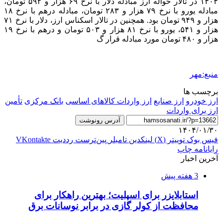
۱۴۰۴ در تالار حواله ارز مبادله دلار با نرخ ۶۹ هزار و ۵۹۲ تومان،
مبادله یورو با نرخ ۷۹ هزار و ۲۸۳ تومان، مبادله درهم با نرخ ۱۸
هزار و ۹۴۹ تومان بود. همچنین در تالار اسکناس ارز، دلار با نرخ ۷۱
هزار و ۵۴۱، یورو با نرخ ۸۱ هزار و ۵۰۳ تومان و درهم با نرخ ۱۹
هزار و ۴۸۰ تومان مورد مبادله قرار
گ
منبع:مهر
برچسب ها
ارز خودرو
ارز صنایع
ارز واردات کالاهای اساسی
بانک مرکزی
تأمین
ارز برای واردات
آدرس رونوشت
۱۴۰۴/۰۱/۳۰
فیس بوک
توییتر (X)
لینکدین
‫تامبلر
‫پین‌ترست
‫رددیت
‫VKontakte
رایانامه
چاپ
آخرین اخبار
3 هفته پیش
استابلایزر برای اسپلیت؛ بهترین راهکار برای
محافظت از کولر گازی در برابر نوسانات برق