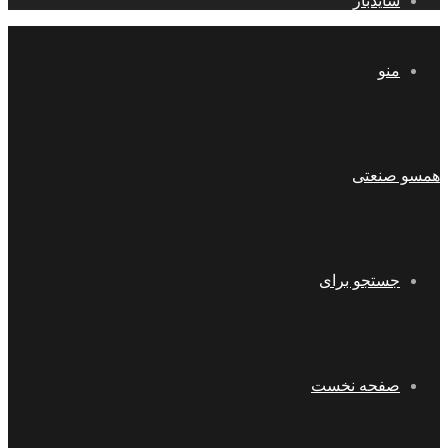
سایدبار
منو
همسو صنعتی
جستجو برای
صفحه نخست