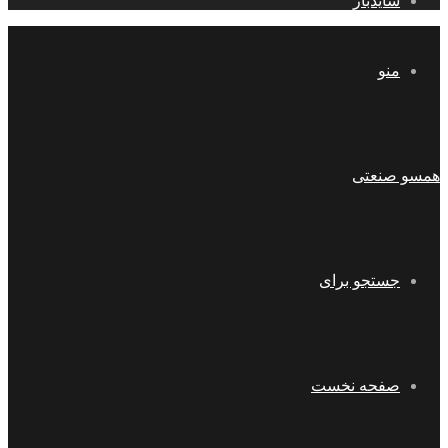
سایدبار
منو
همسو صنعتی
جستجو برای
صفحه نخست