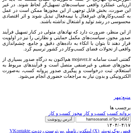
ارزیابی عملکرد واقعی سیاست‌های تسهیل‌گر لحاظ شوند. در غیر
این صورت، بخش قابل توجهی از این مجوزها ممکن است در عمل
به کسب‌وکارهای غیرفعال یا نیمه‌فعال تبدیل شوند و اثر اقتصادی
محسوسی در رشد تولید و اشتغال نداشته باشند.
از این منظر، ضرورت دارد که نهادهای متولی در کنار تسهیل فرآیند
صدور مجوز، سیاست‌های مکمل حمایتی و نظارتی را نیز در اولویت
قرار دهند تا بتوان با
اتکاء
به داده‌های دقیق و جامع، چشم‌اندازی
واقعی از تحولات فضای کسب‌وکار در کشور ترسیم کرد.
گفتنی است سامانه mojavez.ir هم‌اکنون به درگاه صدور بسیاری از
مجوزهای صنفی و
غیرصنفی
متصل است و فرآیندهای مربوط به
استعلام، ثبت درخواست و پیگیری صدور پروانه کسب، به‌صورت
الکترونیکی و بدون نیاز به مراجعات حضوری انجام می‌شود.
منبع:مهر
برچسب ها
پروانه کسب
کسب و کار
مجوز کسب و کار
آدرس رونوشت
۱۴۰۴/۰۴/۱۷
فیس بوک
توییتر (X)
لینکدین
‫تامبلر
‫پین‌ترست
‫رددیت
‫VKontakte