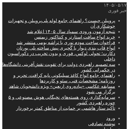
۱۴۰۵/۰۵/۱۷
خبر فوری
پروپیلن چیست؟ راهنمای جامع لوله پلی‌پروپیلن و تجهیزات
جوشکاری آن
نتیجه آزمون ورودی سمپاد سال ۱۴۰۵ اعلام شد
خرید انواع سافت استارتر و کنتاکتور زیمنس
فراخوان ساخت مودم نوری با تراشه بومی منتشر شد
انواع قاب بندی دیوار با گچبری پیش ساخته پلی یورتان
دکارت؛ تحولی لوکس، فوری و بدون تخریب در دکوراسیون
داخلی
سه تصمیم راهبردی دولت برای تقویت نقش‌آفرینی دانشگاه‌ها
در حکمرانی کشور
راهنمای جامع انواع کاغذ سیلیکونی پایه کرافت، تحریر و
روزنامه؛ مشخصات فنی، سئو و کاربردها
مسابقه عکاسی «پیاده‌روی اربعین» ویژه دانشجویان شاهد
برگزار می شود
سرمایه‌گذاری روی هسته‌های نخبگانی هوش مصنوعی و ۵
حوزه راهبردی کشور
تأکید ستار هاشمی بر حمایت از مناطق کمتر برخوردار
ورود
نوشته تصادفی