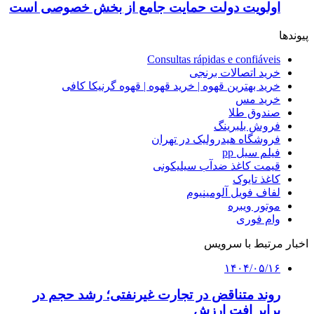
اولویت دولت حمایت جامع از بخش خصوصی است
پیوندها
Consultas rápidas e confiáveis
خرید اتصالات برنجی
خرید بهترین قهوه | خرید قهوه | قهوه گرنیکا کافی
خرید مس
صندوق طلا
فروش بلبرینگ
فروشگاه هیدرولیک در تهران
فیلم سیل pp
قیمت کاغذ ضدآب سیلیکونی
کاغذ تایوک
لفاف فویل آلومینیوم
موتور ویبره
وام فوری
اخبار مرتبط با سرویس
۱۴۰۴/۰۵/۱۶
روند متناقض در تجارت غیرنفتی؛ رشد حجم در
برابر افت ارزش