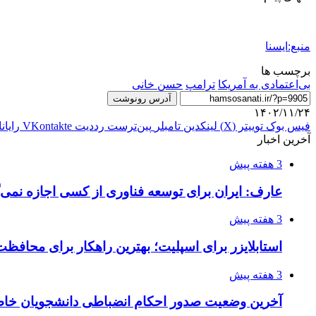
منبع:ایسنا
برچسب ها
بی‌اعتمادی به آمریکا
ترامپ
حسن خانی
آدرس رونوشت
۱۴۰۲/۱۱/۲۴
فیس بوک
توییتر (X)
لینکدین
‫تامبلر
‫پین‌ترست
‫رددیت
‫VKontakte
رایان
آخرین اخبار
3 هفته پیش
عارف: ایران برای توسعه فناوری از کسی اجازه نمی‌گ
3 هفته پیش
استابلایزر برای اسپلیت؛ بهترین راهکار برای محافظت
3 هفته پیش
آخرین وضعیت صدور احکام انضباطی دانشجویان خا