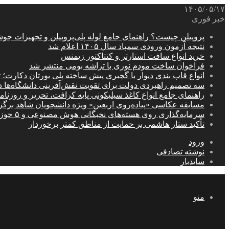
۱۴۰۵/۰۵/۱۷
خبر فوری
پروپیلن چیست؟ راهنمای جامع لوله پلی‌پروپیلن و تجهیزات جو
نتیجه آزمون ورودی سمپاد سال ۱۴۰۵ اعلام شد
خرید انواع سافت استارتر و کنتاکتور زیمنس
فراخوان ساخت مودم نوری با تراشه بومی منتشر شد
انواع قاب بندی دیوار با گچبری پیش ساخته پلی یورتان دکارت
سه تصمیم راهبردی دولت برای تقویت نقش‌آفرینی دانشگاه‌ها 
راهنمای جامع انواع کاغذ سیلیکونی پایه کرافت، تحریر و روزن
مسابقه عکاسی «پیاده‌روی اربعین» ویژه دانشجویان شاهد برگ
سرمایه‌گذاری روی هسته‌های نخبگانی هوش مصنوعی و ۵ حوزه راهبردی کشور
تأکید ستار هاشمی بر حمایت از مناطق کمتر برخوردار
ورود
نوشته تصادفی
سایدبار
منو