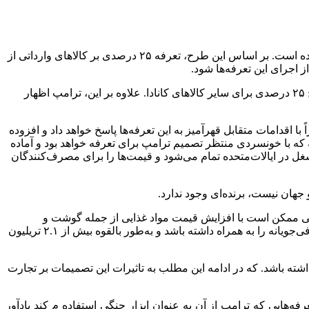
ارتباط فردا: دونالد ترامپ، رئیس‌جمهور آمریکا، به‌تازگی برنامه‌هایی برای اعمال تعرفه‌های جدید بر واردات از مکزیک، کانادا و چین اعلام کرده است. بر اساس این طرح، تعرفه ۲۵ درصدی بر کالاهای وارداتی از
وی همچنین به احتمال استثناء قائل شدن برای نفت کانادا اشاره کرده و گفته است که نرخ تعرفه نفت ۱۰ درصد خواهد بود، در مقایسه با نرخ ۲۵ درصدی برای سایر کالاهای کانادا. علاوه بر این، ترامپ اظهار
اقدامات متقابل قهرآمیز به این تعرفه‌ها پاسخ خواهد داد و افزوده
ه که با خونسردی منتظر تصمیم ترامپ برای تعرفه خواهد بود و آماده
رزی است. وی قبلاً نیز گفته بود مکزیک تلافی خواهد کرد و استدلال کرده بود که تعرفه‌های ترامپ به قیمت ۴۰۰ هزار شغل در ایالات‌متحده تمام می‌شود و قیمت‌ها را برای مصرف‌کنندگان
جهان نیست، برنده‌ای وجود ندارد.
کایی ممکن است با افزایش قیمت مواد غذایی از جمله گوشت و
محصولات لبنی تا میوه و سبزی‌های تازه مواجه شوند. همچنین، پیش‌بینی می‌شود که تصمیم ترامپ برای اعمال تعرفه‌های جدید، اقدامات تلافی‌جویانه را به همراه داشته باشد و به‌طور بالقوه بیش از ۲.۱ تریلیون
شته باشد. که در ادامه این مطلب به تاثیرات این تصمیمات بر تجارت
ه‌هایی که ترامپ از آن به عنوان ابزار جنگی استفاده م‌ کند یادآور