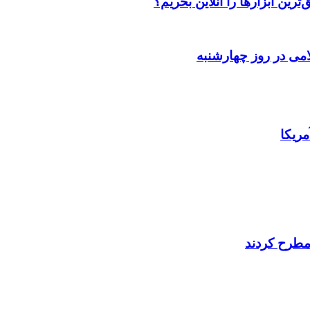
رین ابزارها را آنلاین بخریم؟
می در روز چهارشنبه