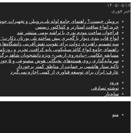
۱۴۰۵/۰۵/۱۷
خبر فوری
پروپیلن چیست؟ راهنمای جامع لوله پلی‌پروپیلن و تجهیزات جو
خرید انواع سافت استارتر و کنتاکتور زیمنس
فراخوان ساخت مودم نوری با تراشه بومی منتشر شد
انواع قاب بندی دیوار با گچبری پیش ساخته پلی یورتان دکارت
سه تصمیم راهبردی دولت برای تقویت نقش‌آفرینی دانشگاه‌ها 
راهنمای جامع انواع کاغذ سیلیکونی پایه کرافت، تحریر و روزن
مسابقه عکاسی «پیاده‌روی اربعین» ویژه دانشجویان شاهد برگ
سرمایه‌گذاری روی هسته‌های نخبگانی هوش مصنوعی و ۵ حوزه راهبردی کشور
تأکید ستار هاشمی بر حمایت از مناطق کمتر برخوردار
عارف: ایران برای توسعه فناوری از کسی اجازه نمی‌گیرد
ورود
نوشته تصادفی
سایدبار
منو