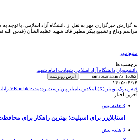
به گزارش خبرگزاری مهر به نقل از دانشگاه آزاد اسلامی، با توجه 
مراسم وداع و تشییع پیکر مطهر قائد شهید عظیم‌الشأن (قدس الله نفسه الزکیه)،
منبع:مهر
برچسب ها
دانشجویان
دانشگاه آزاد اسلامی
شهادت امام شهید
آدرس رونوشت
۱۴۰۵/۰۴/۱۴
فیس بوک
توییتر (X)
لینکدین
‫تامبلر
‫پین‌ترست
‫رددیت
‫VKontakte
رایان
آخرین اخبار
3 هفته پیش
استابلایزر برای اسپلیت؛ بهترین راهکار برای محافظت
3 هفته پیش