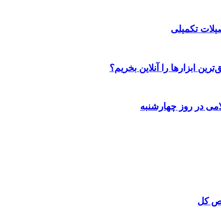
صیلات تکمیلی
رین ابزارها را آنلاین بخریم؟
می در روز چهارشنبه