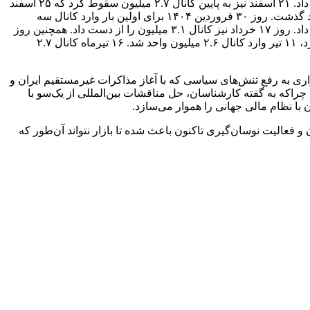
دست داد. در هفته‌های پایانی سال گذشته این بازار بین کانال ۲.۷ تا ۲.۸ میلیون واحد در نوسان بود و چهار مرتبه کانال ۲.۸ میلیون را از دست داد. ۲۱ اسفند نیز به پایین کانال ۲.۷ میلیون سقوط کرد که ۲۵ اسفند
مجددا آن را تصاحب کرد. ۱۹ فروردین ۱۴۰۴ به کانال ۲.۸ میلیون صعود کرد. ۲۴ فروردین پس از حدود ۹۰ روز مجددا از مرز ۲.۹ میلیون واحد گذشت. روز ۳۰ فروردین ۱۴۰۴ برای اولین بار وارد کانال سه
میلیون واحد شد، یکم اردیبهشت به ۳.۱ میلیون واحد رسید، ۲۳ اردیبهشت کانال ۳.۲ میلیون واحد را فتح کرد اما ۳۰ اردیبهشت آن را از دست داد. روز ۱۷ خرداد نیز کانال ۳.۱ میلیون را از دست داد. همچنین روز
۱۹ خردادماه به پایین کانال سه میلیون واحد سقوط کرد. روز ۸ تیر نیز به کانال ۲.۸ میلیون واحد افتاد، ۹ تیر به کانال ۲.۷ میلیون عقب‌گرد کرد، ۱۱ تیر وارد کانال ۲.۶ میلیون واحد شد. ۱۶ تیرماه کانال ۲.۷
م و رشد شاخص کل داشت. امیدواری به رفع تنش‌های سیاسی که با آغاز مذاکرات غیرمستقیم ایران و
چراکه به گفته کارشناسان، حل مناقشات بین‌المللی از یک‌سو با
ا نظام مالی جهانی را هموار می‌سازد.
 فعالیت نوسان‌گیری تاکنون باعث شده تا بازار نتواند آن‌طور که