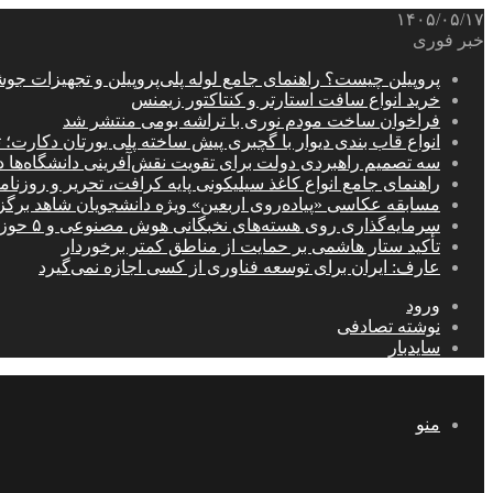
۱۴۰۵/۰۵/۱۷
خبر فوری
پروپیلن چیست؟ راهنمای جامع لوله پلی‌پروپیلن و تجهیزات جو
خرید انواع سافت استارتر و کنتاکتور زیمنس
فراخوان ساخت مودم نوری با تراشه بومی منتشر شد
انواع قاب بندی دیوار با گچبری پیش ساخته پلی یورتان دکارت
سه تصمیم راهبردی دولت برای تقویت نقش‌آفرینی دانشگاه‌ها 
راهنمای جامع انواع کاغذ سیلیکونی پایه کرافت، تحریر و روزن
مسابقه عکاسی «پیاده‌روی اربعین» ویژه دانشجویان شاهد برگ
سرمایه‌گذاری روی هسته‌های نخبگانی هوش مصنوعی و ۵ حوزه راهبردی کشور
تأکید ستار هاشمی بر حمایت از مناطق کمتر برخوردار
عارف: ایران برای توسعه فناوری از کسی اجازه نمی‌گیرد
ورود
نوشته تصادفی
سایدبار
منو