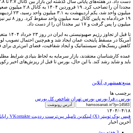
میلیون را پس گرفت و ۱۷ تیر مجددا آن را از دست داد.
تا قبل
آمریکا در مسقط پایتخت عمان ایجاد شد و هم‌چنین احتمال تصویب لوایح
کاهش ریسک‌های سیستماتیک و ایجاد شفافیت، فضای امن‌تری برای فعال
عمده کارشناسان معتقدند، بازار سرمایه به لحاظ بنیادی شرایط مطلوبی
باید و شاید رشد کند. با این حال، بورس تا قبل از ریزش‌های اخیر رکوردشکنی کرده و تا کانال
منبع:همشهری آنلاین
برچسب ها
بورس - فرا بورس
بورس تهران
شاخص کل بورس
آدرس رونوشت
۱۴۰۴/۰۴/۱۸
فیس بوک
توییتر (X)
لینکدین
‫تامبلر
‫پین‌ترست
‫رددیت
‫VKontakte
رایان
آخرین اخبار
3 هفته پیش