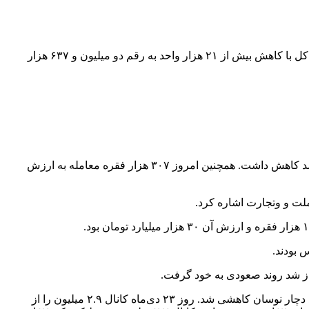
به گزارش همشهری آنلاین به نقل از ایسنا، بازار سرمایه در آخرین روز کاری هفته همانند اغلب روزهای اخیر افت کرد؛ به طوری که شاخص کل با کاهش بیش از ۲۱ هزار واحد به رقم دو میلیون و ۶۳۷ هزار
امروز تعداد سهام مثبت بورس ۱۷ عدد و سهام منفی ۳۰۳ عدد بود. تعداد خریداران به بیش از ۴۴ هزار نفر رسید. به طور کلی بازار ۰.۷۹ درصد کاهش داشت. همچنین امروز ۳۰۷ هزار فقره معامله به ارزش
ملت و وتجارت اشاره کرد.
 بودند.
پیش از آن بازار سهام در ایران از روز دوم آبان ۱۴۰۳ صعودی شده بود و در ادامه، رکوردهای جدیدی را به ثبت رساند. اما از ۲۲ دی‌ماه به بعد دچار نوسان کاهشی شد. روز ۲۳ دی‌ماه کانال ۲.۹ میلیون را از