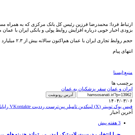
ارتباط فردا: محمدرضا فرزین رئیس کل بانک مرکزی که به همراه مسعو
بزودی اخبار خوبی درباره افزایش روابط پولی و بانکی ایران با عمان 
حجم روابط تجاری ایران با عمان هم‌اکنون سالانه بیش از ۲.۳ میلیارد دلار است.
انتهای پیام
منبع:ایسنا
برچسب ها
ایران و عمان
سفر پزشکیان به عمان
آدرس رونوشت
۱۴۰۴/۰۳/۰۶
فیس بوک
توییتر (X)
لینکدین
‫تامبلر
‫پین‌ترست
‫رددیت
‫VKontakte
رایان
آخرین اخبار
3 هفته پیش
چرا انتخاب درست لاستیک لودر می‌تواند هزینه‌های پر