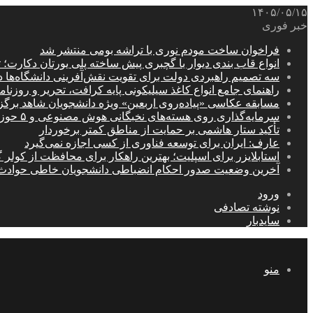
۱۴۰۵/۰۵/۱۵
خبر فوری
فراخوان ساخت مودم نوری با تراشه بومی منتشر شد
انواع قاب بندی دیوار با گچبری پیش ساخته پلی یورتان دکارت
سه تصمیم راهبردی دولت برای تقویت نقش‌آفرینی دانشگاه‌ها 
راهنمای جامع انواع کاغذ سیلیکونی پایه کرافت، تحریر و روزن
مسابقه عکاسی «پیاده‌روی اربعین» ویژه دانشجویان شاهد برگ
سرمایه‌گذاری روی هسته‌های نخبگانی هوش مصنوعی و ۵ حوزه راهبردی کشور
تأکید ستار هاشمی بر حمایت از مناطق کمتر برخوردار
عارف: ایران برای توسعه فناوری از کسی اجازه نمی‌گیرد
استابلایزر برای اسپلیت؛ بهترین راهکار برای محافظت از کولر گ
آخرین وضعیت صدور احکام انضباطی دانشجویان خاطی حوادث
ورود
نوشته تصادفی
سایدبار
منو