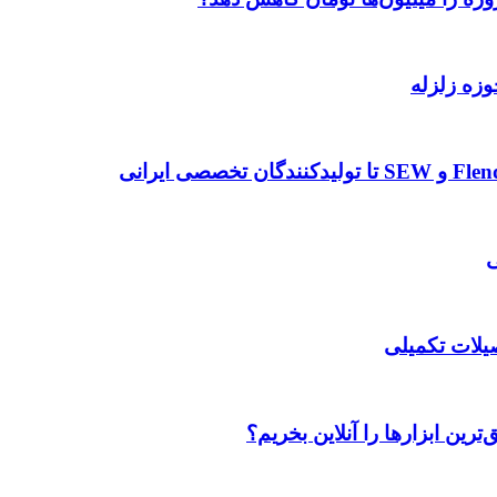
وزه زلزله
صیلات تکمیلی
رین ابزارها را آنلاین بخریم؟