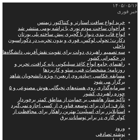
۱۴۰۵/۰۵/۱۶
خبر فوری
خرید انواع سافت استارتر و کنتاکتور زیمنس
فراخوان ساخت مودم نوری با تراشه بومی منتشر شد
انواع قاب بندی دیوار با گچبری پیش ساخته پلی یورتان
دکارت؛ تحولی لوکس، فوری و بدون تخریب در دکوراسیون
داخلی
سه تصمیم راهبردی دولت برای تقویت نقش‌آفرینی دانشگاه‌ها
در حکمرانی کشور
راهنمای جامع انواع کاغذ سیلیکونی پایه کرافت، تحریر و
روزنامه؛ مشخصات فنی، سئو و کاربردها
مسابقه عکاسی «پیاده‌روی اربعین» ویژه دانشجویان شاهد
برگزار می شود
سرمایه‌گذاری روی هسته‌های نخبگانی هوش مصنوعی و ۵
حوزه راهبردی کشور
تأکید ستار هاشمی بر حمایت از مناطق کمتر برخوردار
عارف: ایران برای توسعه فناوری از کسی اجازه نمی‌گیرد
استابلایزر برای اسپلیت؛ بهترین راهکار برای محافظت از
کولر گازی در برابر نوسانات برق
ورود
نوشته تصادفی