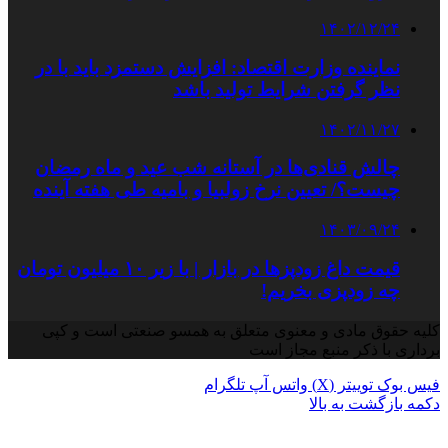
۱۴۰۲/۱۲/۲۴
نماینده وزارت اقتصاد: افزایش دستمزد باید با در
نظر گرفتن شرایط تولید باشد
۱۴۰۲/۱۱/۲۷
چالش قنادی‌ها در آستانه شب عید و ماه رمضان
چیست؟/ تعیین نرخ زولبیا و بامیه طی هفته آینده
۱۴۰۳/۰۹/۲۴
قیمت داغ زودپزها در بازار | با زیر ۱۰ میلیون تومان
چه زودپزی بخریم!
کلیه حقوق مادی و معنوی متعلق به همسو صنعتی است و کپی
برداری با ذکر منبع مجاز است
فیس بوک
توییتر (X)
واتس آپ
تلگرام
دکمه بازگشت به بالا