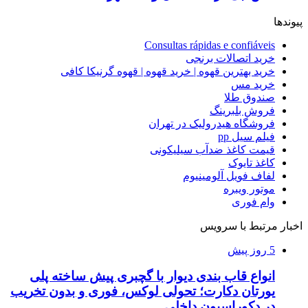
پیوندها
Consultas rápidas e confiáveis
خرید اتصالات برنجی
خرید بهترین قهوه | خرید قهوه | قهوه گرنیکا کافی
خرید مس
صندوق طلا
فروش بلبرینگ
فروشگاه هیدرولیک در تهران
فیلم سیل pp
قیمت کاغذ ضدآب سیلیکونی
کاغذ تایوک
لفاف فویل آلومینیوم
موتور ویبره
وام فوری
اخبار مرتبط با سرویس
5 روز پیش
انواع قاب بندی دیوار با گچبری پیش ساخته پلی
یورتان دکارت؛ تحولی لوکس، فوری و بدون تخریب
در دکوراسیون داخلی