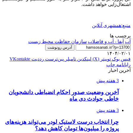
اشتغال‌زایی خواهد داشت.
منبع:همشهری آنلاین
برچسب ها
آب
آبفا - آب و فاضلاب
سازمان حفاظت محیط زیست
آدرس رونوشت
۱۴۰۴/۰۲/۰۱
فیس بوک
توییتر (X)
لینکدین
‫تامبلر
‫پین‌ترست
‫رددیت
‫VKontakte
رایانامه
چاپ
آخرین اخبار
3 هفته پیش
آخرین وضعیت صدور احکام انضباطی دانشجویان
خاطی حوادث دی ماه
3 هفته پیش
چرا انتخاب درست لاستیک لودر می‌تواند هزینه‌های
پروژه را میلیون‌ها تومان کاهش دهد؟