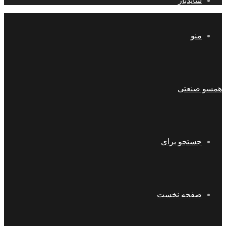
سایدبار
منو
همسو صنعتی
جستجو برای
صفحه نخست