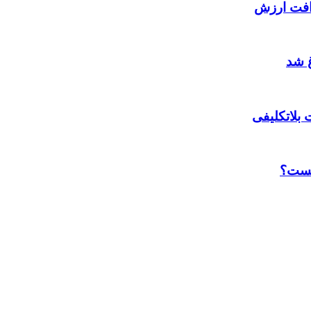
 افت ارزش
غ شد
بلاتکلیفی