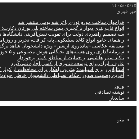
۱۴۰۵/۰۵/۱۵
خبر فوری
فراخوان ساخت مودم نوری با تراشه بومی منتشر شد
انواع قاب بندی دیوار با گچبری پیش ساخته پلی یورتان دکارت
سه تصمیم راهبردی دولت برای تقویت نقش‌آفرینی دانشگاه‌ها 
راهنمای جامع انواع کاغذ سیلیکونی پایه کرافت، تحریر و روزن
مسابقه عکاسی «پیاده‌روی اربعین» ویژه دانشجویان شاهد برگ
سرمایه‌گذاری روی هسته‌های نخبگانی هوش مصنوعی و ۵ حوزه راهبردی کشور
تأکید ستار هاشمی بر حمایت از مناطق کمتر برخوردار
عارف: ایران برای توسعه فناوری از کسی اجازه نمی‌گیرد
استابلایزر برای اسپلیت؛ بهترین راهکار برای محافظت از کولر گ
آخرین وضعیت صدور احکام انضباطی دانشجویان خاطی حوادث
ورود
نوشته تصادفی
سایدبار
منو