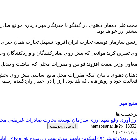
محمدعلی دهقان دهنوی در گفتگو با خبرنگار مهر درباره موانع صا
بیشتر ارز خواهد بود.
رئیس سازمان توسعه تجارت ایران افزود: تسهیل تجارت همان چیزی ا
وی تصریح کرد: موانعی که پیش روی صادرکنندگان و واردکنندگان وجود
معاون وزیر
صمت
افزود: قوانین و مقررات
مخلی
که انباشت و تبدیل 
دهقان دهنوی با بیان اینکه مقررات مخل مانع اساسی پیش روی بخش خص
فعالیت خود و روش‌هایی که بلد بوده ارز را در اختیار واردکننده رسمی
منبع:مهر
برچسب ها
ارز آوری
رفع تعهد ارزی
سازمان توسعه تجارت
صادرات غیرنفتی
محم
آدرس رونوشت
۱۴۰۴/۰۱/۱۰
فیس بوک
توییتر (X)
لینکدین
‫تامبلر
‫پین‌ترست
‫رددیت
‫VKontakte
رایان