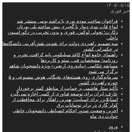
۱۴۰۵/۰۵/۱۵
خبر فوری
فراخوان ساخت مودم نوری با تراشه بومی منتشر شد
انواع قاب بندی دیوار با گچبری پیش ساخته پلی یورتان
دکارت؛ تحولی لوکس، فوری و بدون تخریب در دکوراسیون
داخلی
سه تصمیم راهبردی دولت برای تقویت نقش‌آفرینی دانشگاه‌ها
در حکمرانی کشور
راهنمای جامع انواع کاغذ سیلیکونی پایه کرافت، تحریر و
روزنامه؛ مشخصات فنی، سئو و کاربردها
مسابقه عکاسی «پیاده‌روی اربعین» ویژه دانشجویان شاهد
برگزار می شود
سرمایه‌گذاری روی هسته‌های نخبگانی هوش مصنوعی و ۵
حوزه راهبردی کشور
تأکید ستار هاشمی بر حمایت از مناطق کمتر برخوردار
عارف: ایران برای توسعه فناوری از کسی اجازه نمی‌گیرد
استابلایزر برای اسپلیت؛ بهترین راهکار برای محافظت از
کولر گازی در برابر نوسانات برق
آخرین وضعیت صدور احکام انضباطی دانشجویان خاطی
حوادث دی ماه
ورود