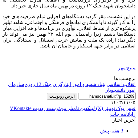
دانشجویان شهید جنگ ۱۲ روزه در بهمن ماه سال جاری خبر داد.
در این نشست مقر گردید دستگاه‌های اجرایی تمام ظرفیت‌های خود
را به کار گیرند تا با همکاری نهادهای فرهنگی و اجتماعی، شاهد تبلور
پرشکوه تری از نشاط انقلابی، نوآوری در برنامه‌ها و هم افزایی میان
دستگاه‌ها باشیم زیرا راه‌پیمایی یوم الله ۲۲ بهمن نیز می تواند بار
دیگر نماد اراده یک ملت و نمایش عزت، استقلال و ایستادگی ایران
اسلامی در برابر جبهه استکبار و حامیان آن باشد.
منبع:مهر
برچسب ها
انقلاب اسلامی
بنیاد شهید و امور ایثارگران
جنگ 12 روزه
سازمان
امور دانشجویان
آدرس رونوشت
۱۴۰۳/۱۱/۰۵
فیس بوک
توییتر (X)
لینکدین
‫تامبلر
‫پین‌ترست
‫رددیت
‫VKontakte
رایانامه
چاپ
آخرین اخبار
3 هفته پیش