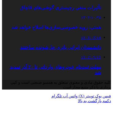
تأثیرات منفی رجیستری گوشی‌های قاچاق
۱۴۰۲/۱۰/۲۵
همتی: رویه خصوصی‌سازی‌ها اصلاح خواهد شد
۱۴۰۴/۰۳/۱۸
دانشمندان ایرانی باتری حل‌شونده ساختند
۱۴۰۳/۰۹/۱۴
مهلت ثبت‌نام خودروهای وارداتی تا ۲۰ آذر تمدید
شد
کلیه حقوق مادی و معنوی متعلق به همسو صنعتی است و کپی
برداری با ذکر منبع مجاز است
فیس بوک
توییتر (X)
واتس آپ
تلگرام
دکمه بازگشت به بالا