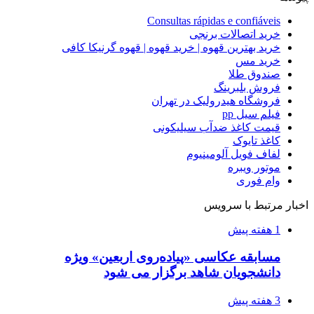
Consultas rápidas e confiáveis
خرید اتصالات برنجی
خرید بهترین قهوه | خرید قهوه | قهوه گرنیکا کافی
خرید مس
صندوق طلا
فروش بلبرینگ
فروشگاه هیدرولیک در تهران
فیلم سیل pp
قیمت کاغذ ضدآب سیلیکونی
کاغذ تایوک
لفاف فویل آلومینیوم
موتور ویبره
وام فوری
اخبار مرتبط با سرویس
1 هفته پیش
مسابقه عکاسی «پیاده‌روی اربعین» ویژه
دانشجویان شاهد برگزار می شود
3 هفته پیش