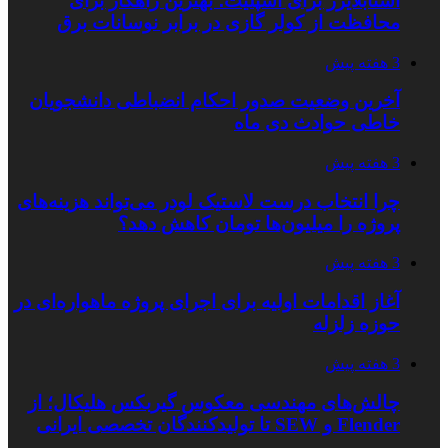
استابلایزر برای اسپلیت؛ بهترین راهکار برای
محافظت از کولر گازی در برابر نوسانات برق
3 هفته پیش
آخرین وضعیت صدور احکام انضباطی دانشجویان
خاطی حوادث دی ماه
3 هفته پیش
چرا انتخاب درست لاستیک لودر می‌تواند هزینه‌های
پروژه را میلیون‌ها تومان کاهش دهد؟
3 هفته پیش
آغاز اقدامات اولیه برای اجرای پروژه ماهواره‌ای در
حوزه زلزله
3 هفته پیش
چالش‌های مهندسی معکوس گیربکس هلیکال؛ از
Flender و SEW تا تولیدکنندگان تخصصی ایرانی