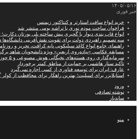
۱۴۰۵/۰۵/۱۶
خبر فوری
خرید انواع سافت استارتر و کنتاکتور زیمنس
فراخوان ساخت مودم نوری با تراشه بومی منتشر شد
انواع قاب بندی دیوار با گچبری پیش ساخته پلی یورتان دکارت
سه تصمیم راهبردی دولت برای تقویت نقش‌آفرینی دانشگاه‌ها 
راهنمای جامع انواع کاغذ سیلیکونی پایه کرافت، تحریر و روزن
مسابقه عکاسی «پیاده‌روی اربعین» ویژه دانشجویان شاهد برگ
سرمایه‌گذاری روی هسته‌های نخبگانی هوش مصنوعی و ۵ حوزه راهبردی کشور
تأکید ستار هاشمی بر حمایت از مناطق کمتر برخوردار
عارف: ایران برای توسعه فناوری از کسی اجازه نمی‌گیرد
استابلایزر برای اسپلیت؛ بهترین راهکار برای محافظت از کولر گ
ورود
نوشته تصادفی
سایدبار
منو