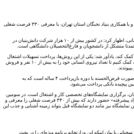
سومین نمایشگاه تخصصی کار و اشتغال در حوزه «تجهیزات، ماشین‌‎آلات و مواد پیشرفته»، به همت صندوق نوآوری و شکوفایی و با همکاری بنیاد نخبگان استان تهران، با معرفی ۳۳۰ فرصت شغلی
دکتر سیاوش ملکی‌فر در حاشیه برگزاری سومین نمایشگاه تخصصی کار و اشتغال در حوزه «تجهیزات، ماشین‌‎آلات و مواد پیشرفته» در سخنانی، اظهار کرد: در کشور بیش از ۱۰ هزار شرکت دانش‌بنیان در
تا متشکل از دانشجویان و فارغ‌التحصیلان دانشگاهی است.
مک کند، یادآور شد: یکی از این روش‌ها، پرداخت تسهیلات اشتغال
است. در سال جاری و از طریق تسهیلات اشتغال از محل تبصره ۲ قانون بودجه کشور، قصد داریم به بیش از ۱۰۰۰ شرکت دانش‌بنیان کوچک کمک کنیم تا تعداد نیروی انسانی خود را به بیش از ۱۰ نفر و فروش
معاون توسعه صندوق نوآوری و شکوفایی تصریح کرد: سقف تسهیلات اشتغال از محل تبصره ۲ قانون بودجه سال جاری، ۳ میلیارد تومان به صورت قرض‌الحسنه با دوره بازپرداخت ۴ ساله است که به
مین پیچیده بانکی پرداخت می‌شود.
ان، برگزاری نمایشگاه‌های تخصصی کار و اشتغال است. در سومین
نمایشگاه تخصصی کار و اشتغال صندوق نوآوری و شکوفایی، در یک سمت شرکت‌های دانش‌بنیان فعال در حوزه «تجهیزات، ماشین‌‎آلات و مواد پیشرفته» حضور دارند که بیش از ۳۳۰ فرصت شغلی را معرفی و
ند. امیدواریم این نمایشگاه نیز مانند دو نمایشگاه قبل بتواند زمینه آشنایی و جذب این
نی با بیان اینکه این وزارتخانه برنامه ویژه‌ای را در بحث