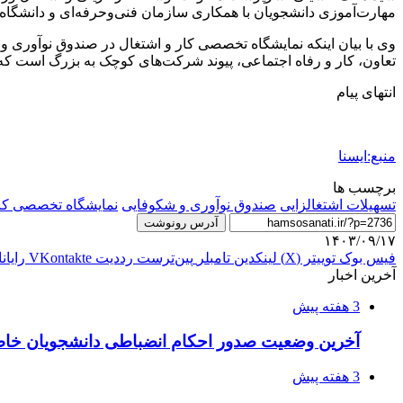
مهارت‌آموزی دانشجویان با همکاری سازمان فنی‌وحرفه‌ای و دانشگاه‌ها
وی با بیان اینکه نمایشگاه تخصصی کار و اشتغال در صندوق نوآوری و 
تعاون، کار و رفاه اجتماعی، پیوند شرکت‌های کوچک به بزرگ است که 
انتهای پیام
منبع:ایسنا
برچسب ها
تسهیلات اشتغالزایی
صندوق نوآوری و شکوفایی
نمایشگاه تخصصی کار
آدرس رونوشت
۱۴۰۳/۰۹/۱۷
فیس بوک
توییتر (X)
لینکدین
‫تامبلر
‫پین‌ترست
‫رددیت
‫VKontakte
رایان
آخرین اخبار
3 هفته پیش
آخرین وضعیت صدور احکام انضباطی دانشجویان خا
3 هفته پیش