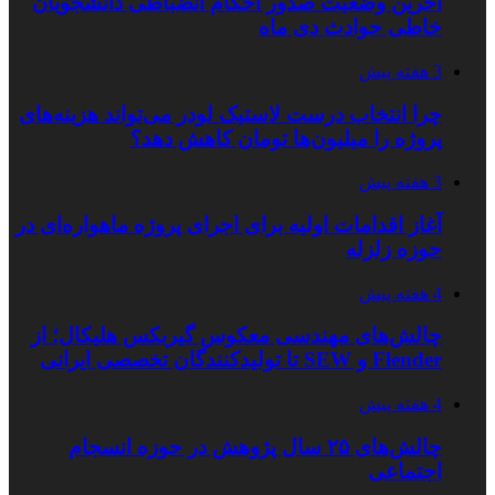
آخرین وضعیت صدور احکام انضباطی دانشجویان
خاطی حوادث دی ماه
3 هفته پیش
چرا انتخاب درست لاستیک لودر می‌تواند هزینه‌های
پروژه را میلیون‌ها تومان کاهش دهد؟
3 هفته پیش
آغاز اقدامات اولیه برای اجرای پروژه ماهواره‌ای در
حوزه زلزله
4 هفته پیش
چالش‌های مهندسی معکوس گیربکس هلیکال؛ از
Flender و SEW تا تولیدکنندگان تخصصی ایرانی
4 هفته پیش
چالش‌های ۲۵ سال پژوهش در حوزه انسجام
اجتماعی