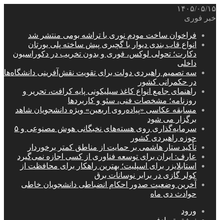
۱۴۰۵/۰۵/۱۵
خبر فوری
فراخوان ساخت مودم نوری با تراشه بومی منتشر شد
انواع قاب بندی دیوار با گچبری پیش ساخته پلی یورتان
دکارت؛ تحولی لوکس، فوری و بدون تخریب در دکوراسیون
داخلی
سه تصمیم راهبردی دولت برای تقویت نقش‌آفرینی دانشگاه‌ها
در حکمرانی کشور
راهنمای جامع انواع کاغذ سیلیکونی پایه کرافت، تحریر و
روزنامه؛ مشخصات فنی، سئو و کاربردها
مسابقه عکاسی «پیاده‌روی اربعین» ویژه دانشجویان شاهد
برگزار می شود
سرمایه‌گذاری روی هسته‌های نخبگانی هوش مصنوعی و ۵
حوزه راهبردی کشور
تأکید ستار هاشمی بر حمایت از مناطق کمتر برخوردار
عارف: ایران برای توسعه فناوری از کسی اجازه نمی‌گیرد
استابلایزر برای اسپلیت؛ بهترین راهکار برای محافظت از
کولر گازی در برابر نوسانات برق
آخرین وضعیت صدور احکام انضباطی دانشجویان خاطی
حوادث دی ماه
ورود