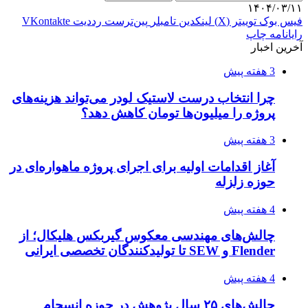
۱۴۰۴/۰۳/۱۱
فیس بوک
توییتر (X)
لینکدین
‫تامبلر
‫پین‌ترست
‫رددیت
‫VKontakte
رایانامه
چاپ
آخرین اخبار
3 هفته پیش
چرا انتخاب درست لاستیک لودر می‌تواند هزینه‌های
پروژه را میلیون‌ها تومان کاهش دهد؟
3 هفته پیش
آغاز اقدامات اولیه برای اجرای پروژه ماهواره‌ای در
حوزه زلزله
4 هفته پیش
چالش‌های مهندسی معکوس گیربکس هلیکال؛ از
Flender و SEW تا تولیدکنندگان تخصصی ایرانی
4 هفته پیش
چالش‌های ۲۵ سال پژوهش در حوزه انسجام