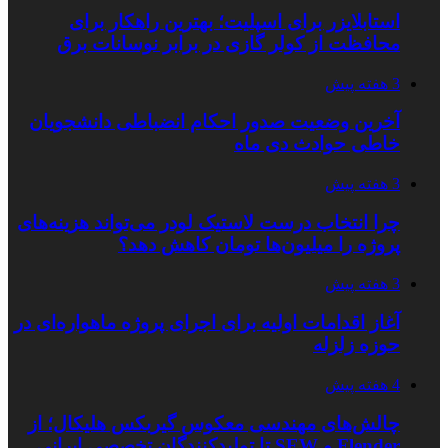
استابلایزر برای اسپلیت؛ بهترین راهکار برای
محافظت از کولر گازی در برابر نوسانات برق
3 هفته پیش
آخرین وضعیت صدور احکام انضباطی دانشجویان
خاطی حوادث دی ماه
3 هفته پیش
چرا انتخاب درست لاستیک لودر می‌تواند هزینه‌های
پروژه را میلیون‌ها تومان کاهش دهد؟
3 هفته پیش
آغاز اقدامات اولیه برای اجرای پروژه ماهواره‌ای در
حوزه زلزله
4 هفته پیش
چالش‌های مهندسی معکوس گیربکس هلیکال؛ از
Flender و SEW تا تولیدکنندگان تخصصی ایرانی