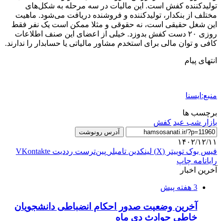
تولیدکننده کفش است. این مالیات در سه مرحله به شکل‌های
مختلف از بنکدار، تولیدکننده و فروشنده دریافت می‌شود. ماهیت
این شغل حقیقی است، نه حقوقی و مثلا ممکن است یک نفر فقط
روزی ۲۰ دست کفش بدوزد. خیلی از اعضای این صنف اطلاعات
کافی و توان مالی برای استخدم مشاور مالیاتی یا حسابدار را ندارند.
انتهای پیام
منبع:ایسنا
برچسب ها
بازار شب عید
كفش
آدرس رونوشت
۱۴۰۲/۱۲/۱۱
فیس بوک
توییتر (X)
لینکدین
‫تامبلر
‫پین‌ترست
‫رددیت
‫VKontakte
رایانامه
چاپ
آخرین اخبار
3 هفته پیش
آخرین وضعیت صدور احکام انضباطی دانشجویان
خاطی حوادث دی ماه