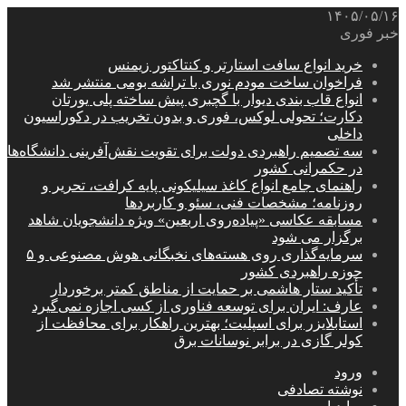
۱۴۰۵/۰۵/۱۶
خبر فوری
خرید انواع سافت استارتر و کنتاکتور زیمنس
فراخوان ساخت مودم نوری با تراشه بومی منتشر شد
انواع قاب بندی دیوار با گچبری پیش ساخته پلی یورتان
دکارت؛ تحولی لوکس، فوری و بدون تخریب در دکوراسیون
داخلی
سه تصمیم راهبردی دولت برای تقویت نقش‌آفرینی دانشگاه‌ها
در حکمرانی کشور
راهنمای جامع انواع کاغذ سیلیکونی پایه کرافت، تحریر و
روزنامه؛ مشخصات فنی، سئو و کاربردها
مسابقه عکاسی «پیاده‌روی اربعین» ویژه دانشجویان شاهد
برگزار می شود
سرمایه‌گذاری روی هسته‌های نخبگانی هوش مصنوعی و ۵
حوزه راهبردی کشور
تأکید ستار هاشمی بر حمایت از مناطق کمتر برخوردار
عارف: ایران برای توسعه فناوری از کسی اجازه نمی‌گیرد
استابلایزر برای اسپلیت؛ بهترین راهکار برای محافظت از
کولر گازی در برابر نوسانات برق
ورود
نوشته تصادفی