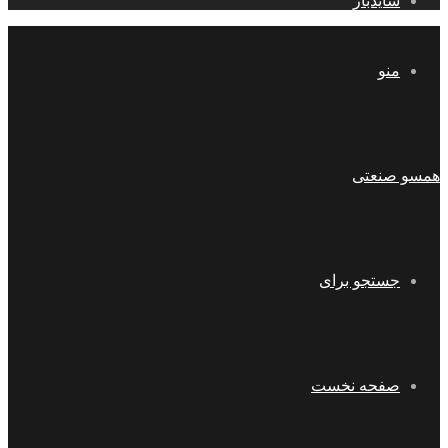
سایدبار
منو
همسو صنعتی
جستجو برای
صفحه نخست